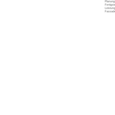
Planung
Fertigst
Leistun
Fassade