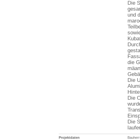
Die S
gesa
und 
marod
Teilb
sowie
Kubat
Durch
gesta
Fass
die G
mäand
Gebäu
Die U
Alumi
Hint
Die 
wurde
Trans
Einsp
Die 
laufe
Projektdaten
Bauherr