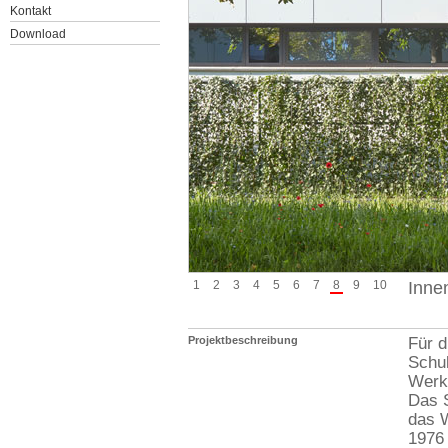
Kontakt
Download
1
2
3
4
5
6
7
8
9
10
Inne
Projektbeschreibung
Für d
Schul
Werk
Das S
das 
1976 