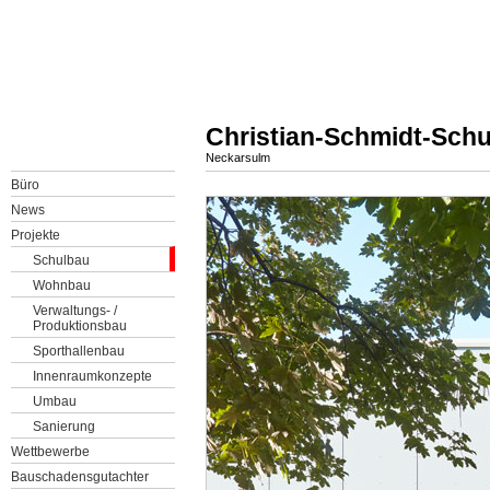
Christian-Schmidt-Sch
Neckarsulm
Büro
News
Projekte
Schulbau
Wohnbau
Verwaltungs- /
Produktionsbau
Sporthallenbau
Innenraumkonzepte
Umbau
Sanierung
Wettbewerbe
Bauschadensgutachter