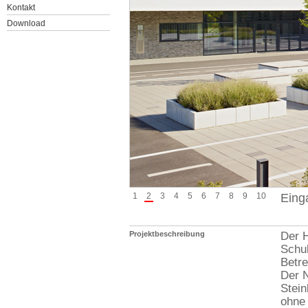
Kontakt
Download
1
2
3
4
5
6
7
8
9
10
Eing
Projektbeschreibung
Der 
Schu
Betr
Der N
Stei
ohne