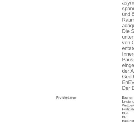
asym
spann
und ö
Raum
adäqu
Die S
unter
von G
entst
Inner
Pause
einge
der A
Geoth
EnEV 
Der E
Projektdaten
Bauherr
Leistun
Wettbe
Fertigst
BGF
BRI
Baukos