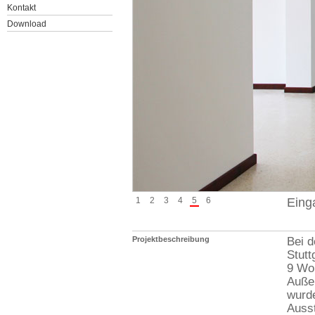
Kontakt
Download
1
2
3
4
5
6
Eing
Projektbeschreibung
Bei d
Stutt
9 Wo
Außen
wurde
Ausst