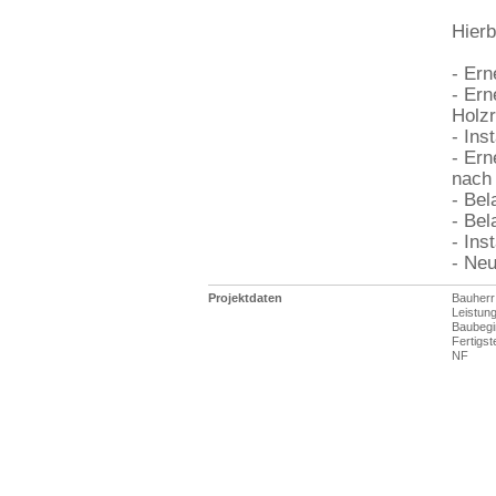
Hier
- Er
- Ern
Holzr
- Ins
- Ern
nach
- Bel
- Bel
- In
- Neu
Projektdaten
Bauherr
Leistun
Baubegi
Fertigst
NF