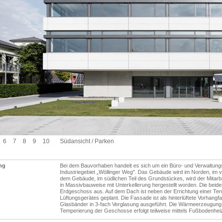
6
7
8
9
10
Südansicht / Parken
ng
Bei dem Bauvorhaben handelt es sich um ein Büro- und Verwaltun
Industriegebiet „Wöllinger Weg". Das Gebäude wird im Norden, im v
dem Gebäude, im südlichen Teil des Grundstückes, wird der Mitarb
in Massivbauweise mit Unterkellerung hergestellt worden. Die bei
Erdgeschoss aus. Auf dem Dach ist neben der Errichtung einer Terr
Lüftungsgerätes geplant. Die Fassade ist als hinterlüftete Vorhan
Glasbänder in 3-fach Verglasung ausgeführt. Die Wärmeerzeugung
Temperierung der Geschosse erfolgt teilweise mittels Fußbodenheiz