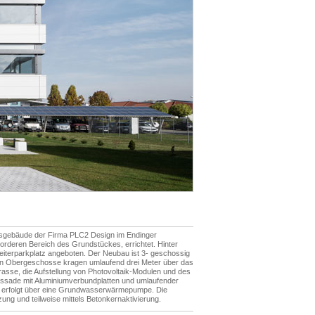
gsgebäude der Firma PLC2 Design im Endinger
orderen Bereich des Grundstückes, errichtet. Hinter
eiterparkplatz angeboten. Der Neubau ist 3- geschossig
den Obergeschosse kragen umlaufend drei Meter über das
asse, die Aufstellung von Photovoltaik-Modulen und des
gfassade mit Aluminiumverbundplatten und umlaufender
 erfolgt über eine Grundwasserwärmepumpe. Die
ung und teilweise mittels Betonkernaktivierung.