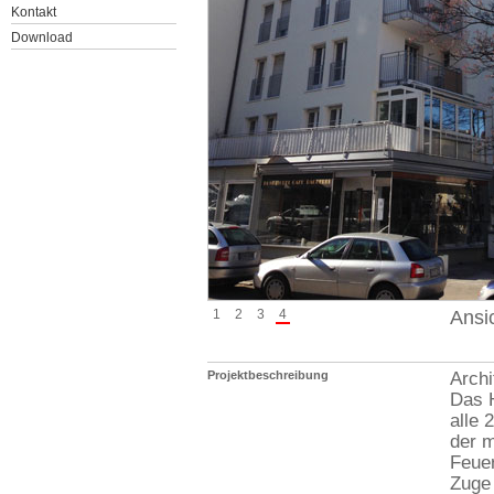
Kontakt
Download
1
2
3
4
Ansi
Projektbeschreibung
Archi
Das H
alle 
der m
Feuer
Zuge