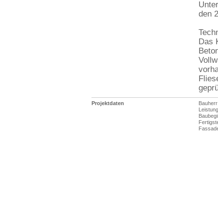
Unter
den 
Tech
Das 
Beto
Vollw
vorha
Flies
geprü
Projektdaten
Bauherr
Leistun
Baubegi
Fertigst
Fassade