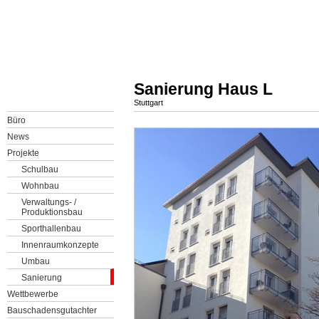
Sanierung Haus L
Stuttgart
Büro
News
Projekte
Schulbau
Wohnbau
Verwaltungs- /
Produktionsbau
Sporthallenbau
Innenraumkonzepte
Umbau
Sanierung
Wettbewerbe
Bauschadensgutachter