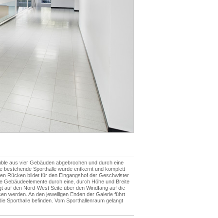
ble aus vier Gebäuden abgebrochen und durch eine
 bestehende Sporthalle wurde entkernt und komplett
en Rücken bildet für den Eingangshof der Geschwister
 die Gebäudeelemente durch eine, durch Höhe und Breite
gt auf den Nord-West Seite über den Windfang auf die
 werden. An den jeweiligen Enden der Galerie führt
ie Sporthalle befinden. Vom Sporthallenraum gelangt