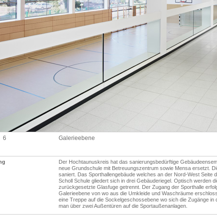
6
Galerieebene
ng
Der Hochtaunuskreis hat das sanierungsbedürftige Gebäudeensem
neue Grundschule mit Betreuungszentrum sowie Mensa ersetzt. Die
saniert. Das Sporthallengebäude welches an der Nord-West Seite d
Scholl Schule gliedert sich in drei Gebäuderiegel. Optisch werden
zurückgesetzte Glasfuge getrennt. Der Zugang der Sporthalle erfol
Galerieebene von wo aus die Umkleide und Waschräume erschlossen
eine Treppe auf die Sockelgeschossebene wo sich die Zugänge in d
man über zwei Außentüren auf die Sportaußenanlagen.