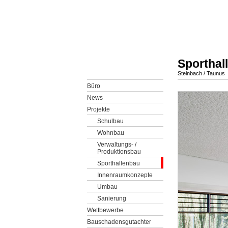
Sporthal
Steinbach / Taunus
Büro
News
Projekte
Schulbau
Wohnbau
Verwaltungs- /
Produktionsbau
Sporthallenbau
Innenraumkonzepte
Umbau
Sanierung
Wettbewerbe
Bauschadensgutachter